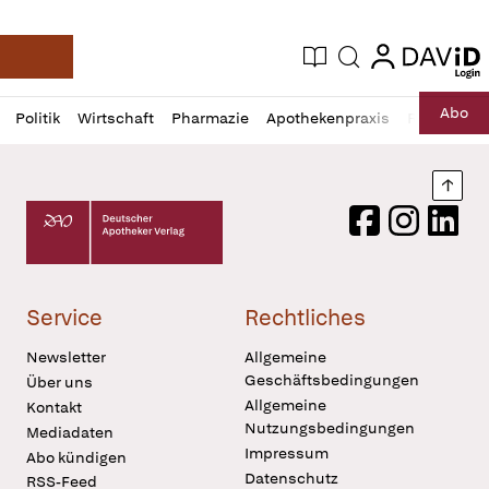
login
login
Aktuelle Ausgabe
Suche
Deutsche Apotheker Zeitung
Profil
Daz
Abo
Politik
Wirtschaft
Pharmazie
Apothekenpraxis
Recht
Sp
öffnen
Pur
Abo
öffnen
Nach
Deutscher Apotheker Verlag Logo
Facebook
Instagram
LinkedI
Service
Rechtliches
Newsletter
Allgemeine
Geschäftsbedingungen
Über uns
Allgemeine
Kontakt
Nutzungsbedingungen
Mediadaten
Impressum
Abo kündigen
Datenschutz
RSS-Feed