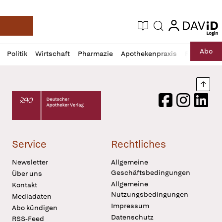
login
login
Aktuelle Ausgabe
Suche
Deutsche Apotheker Zeitung
Profil
Daz
Abo
Politik
Wirtschaft
Pharmazie
Apothekenpraxis
Recht
Sp
öffnen
Pur
Abo
öffnen
Nach
Deutscher Apotheker Verlag Logo
Facebook
Instagram
LinkedI
Service
Rechtliches
Newsletter
Allgemeine
Geschäftsbedingungen
Über uns
Allgemeine
Kontakt
Nutzungsbedingungen
Mediadaten
Impressum
Abo kündigen
Datenschutz
RSS-Feed