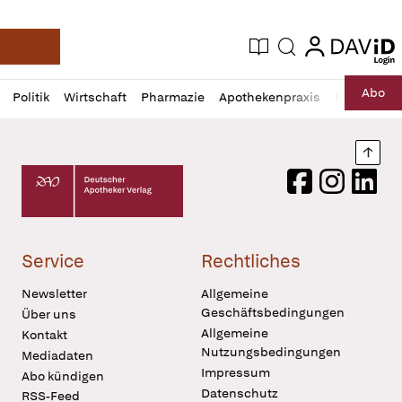
login
login
Aktuelle Ausgabe
Suche
Deutsche Apotheker Zeitung
Profil
Daz
Abo
Politik
Wirtschaft
Pharmazie
Apothekenpraxis
Recht
Sp
öffnen
Pur
Abo
öffnen
Nach
Deutscher Apotheker Verlag Logo
Facebook
Instagram
LinkedI
Service
Rechtliches
Newsletter
Allgemeine
Geschäftsbedingungen
Über uns
Allgemeine
Kontakt
Nutzungsbedingungen
Mediadaten
Impressum
Abo kündigen
Datenschutz
RSS-Feed