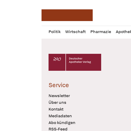
Deutsche Apotheker Ze
Profil
Daz
Politik
Wirtschaft
Pharmazie
Apothe
öffnen
Pur
Abo
öffnen
Deutscher Apotheker Verlag Logo
Service
Newsletter
Über uns
Kontakt
Mediadaten
Abo kündigen
RSS-Feed