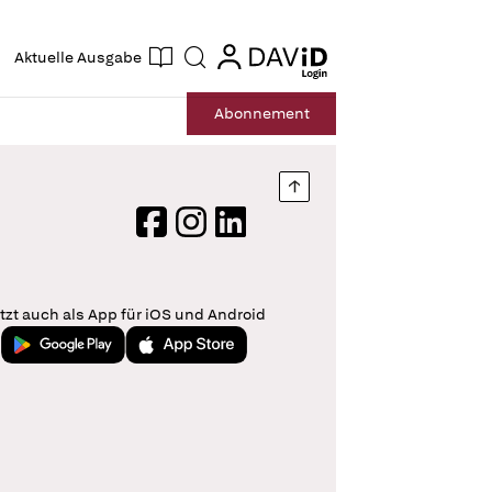
ogin
login
Aktuelle Ausgabe
Suche
Abo
nnement
Nach oben springen
Facebook
Instagram
LinkedIn
tzt auch als App für iOS und Android
Jetzt bei Google Play
Laden im App Store