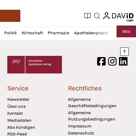
login
login
Aktuelle Ausgabe
Suche
Deutsche Apotheker Zeitung
Profil
Daz
Abo
Politik
Wirtschaft
Pharmazie
Apothekenpraxis
Recht
Sp
öffnen
Pur
Abo
öffnen
Nach
Deutscher Apotheker Verlag Logo
Facebook
Instagram
LinkedI
Service
Rechtliches
Newsletter
Allgemeine
Geschäftsbedingungen
Über uns
Allgemeine
Kontakt
Nutzungsbedingungen
Mediadaten
Impressum
Abo kündigen
Datenschutz
RSS-Feed