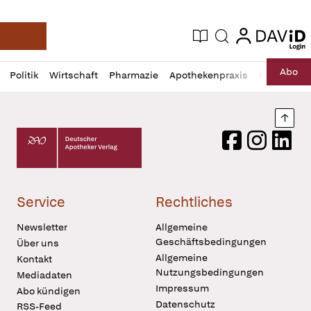
login
login
Aktuelle Ausgabe
Suche
Deutsche Apotheker Zeitung
Profil
Daz
Abo
Politik
Wirtschaft
Pharmazie
Apothekenpraxis
Recht
Sp
öffnen
Pur
Abo
öffnen
Nach
Deutscher Apotheker Verlag Logo
Facebook
Instagram
LinkedI
Service
Rechtliches
Newsletter
Allgemeine
Geschäftsbedingungen
Über uns
Allgemeine
Kontakt
Nutzungsbedingungen
Mediadaten
Impressum
Abo kündigen
Datenschutz
RSS-Feed