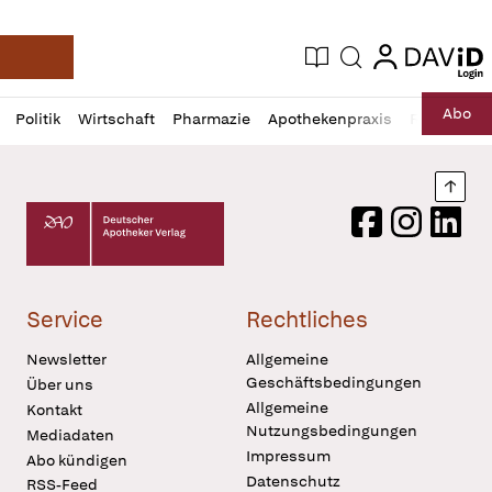
login
login
Aktuelle Ausgabe
Suche
Deutsche Apotheker Zeitung
Profil
Daz
Abo
Politik
Wirtschaft
Pharmazie
Apothekenpraxis
Recht
Sp
öffnen
Pur
Abo
öffnen
Nach
Deutscher Apotheker Verlag Logo
Facebook
Instagram
LinkedI
Service
Rechtliches
Newsletter
Allgemeine
Geschäftsbedingungen
Über uns
Allgemeine
Kontakt
Nutzungsbedingungen
Mediadaten
Impressum
Abo kündigen
Datenschutz
RSS-Feed