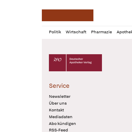
Deutsche Apotheker Ze
Profil
Daz
Politik
Wirtschaft
Pharmazie
Apothe
öffnen
Pur
Abo
öffnen
Deutscher Apotheker Verlag Logo
Service
Newsletter
Über uns
Kontakt
Mediadaten
Abo kündigen
RSS-Feed