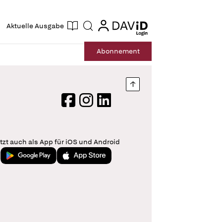
ogin
login
Aktuelle Ausgabe
Suche
Abo
nnement
Nach oben springen
Facebook
Instagram
LinkedIn
tzt auch als App für iOS und Android
Jetzt bei Google Play
Laden im App Store