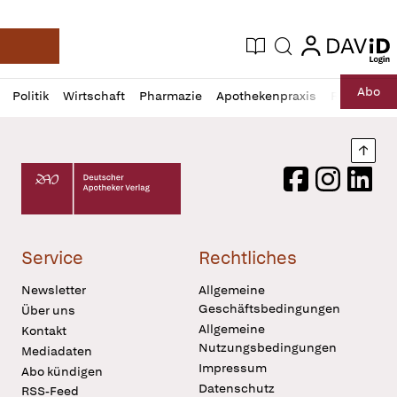
login
login
Aktuelle Ausgabe
Suche
Deutsche Apotheker Zeitung
Profil
Daz
Abo
Politik
Wirtschaft
Pharmazie
Apothekenpraxis
Recht
Sp
öffnen
Pur
Abo
öffnen
Nach
Deutscher Apotheker Verlag Logo
Facebook
Instagram
LinkedI
Service
Rechtliches
Newsletter
Allgemeine
Geschäftsbedingungen
Über uns
Allgemeine
Kontakt
Nutzungsbedingungen
Mediadaten
Impressum
Abo kündigen
Datenschutz
RSS-Feed