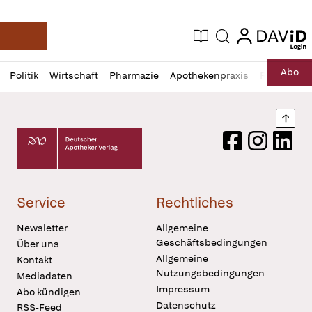
login
login
Aktuelle Ausgabe
Suche
Deutsche Apotheker Zeitung
Profil
Daz
Abo
Politik
Wirtschaft
Pharmazie
Apothekenpraxis
Recht
Sp
öffnen
Pur
Abo
öffnen
Nach
Deutscher Apotheker Verlag Logo
Facebook
Instagram
LinkedI
Service
Rechtliches
Newsletter
Allgemeine
Geschäftsbedingungen
Über uns
Allgemeine
Kontakt
Nutzungsbedingungen
Mediadaten
Impressum
Abo kündigen
Datenschutz
RSS-Feed