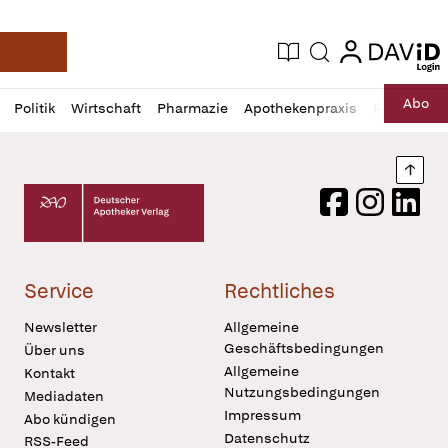
login
login
Aktuelle Ausgabe
Suche
Deutsche Apotheker Zeitung
Profil
Daz
Abo
Politik
Wirtschaft
Pharmazie
Apothekenpraxis
Recht
Sp
öffnen
Pur
Abo
öffnen
Nach
Deutscher Apotheker Verlag Logo
Facebook
Instagram
LinkedI
Service
Rechtliches
Newsletter
Allgemeine
Geschäftsbedingungen
Über uns
Allgemeine
Kontakt
Nutzungsbedingungen
Mediadaten
Impressum
Abo kündigen
Datenschutz
RSS-Feed