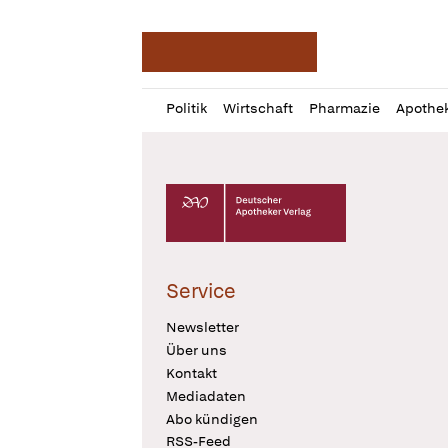
Deutsche Apotheker Ze
Profil
Daz
Politik
Wirtschaft
Pharmazie
Apothe
öffnen
Pur
Abo
öffnen
Deutscher Apotheker Verlag Logo
Service
Newsletter
Über uns
Kontakt
Mediadaten
Abo kündigen
RSS-Feed