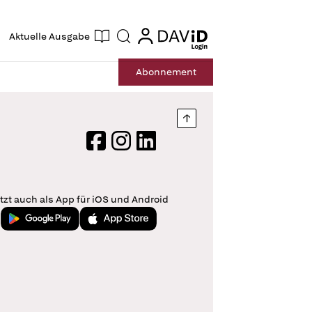
ogin
login
Aktuelle Ausgabe
Suche
Abo
nnement
Nach oben springen
Facebook
Instagram
LinkedIn
tzt auch als App für iOS und Android
Jetzt bei Google Play
Laden im App Store