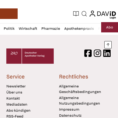
login
login
Aktuelle Ausgabe
Suche
Deutsche Apotheker Zeitung
Profil
Daz
Abo
Politik
Wirtschaft
Pharmazie
Apothekenpraxis
Recht
Sp
öffnen
Pur
Abo
öffnen
Nach
Deutscher Apotheker Verlag Logo
Facebook
Instagram
LinkedI
Service
Rechtliches
Newsletter
Allgemeine
Geschäftsbedingungen
Über uns
Allgemeine
Kontakt
Nutzungsbedingungen
Mediadaten
Impressum
Abo kündigen
Datenschutz
RSS-Feed