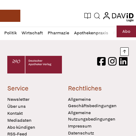
login
login
Aktuelle Ausgabe
Suche
Deutsche Apotheker Zeitung
Profil
Daz
Abo
Politik
Wirtschaft
Pharmazie
Apothekenpraxis
Recht
Sp
öffnen
Pur
Abo
öffnen
Nach
Deutscher Apotheker Verlag Logo
Facebook
Instagram
LinkedI
Service
Rechtliches
Newsletter
Allgemeine
Geschäftsbedingungen
Über uns
Allgemeine
Kontakt
Nutzungsbedingungen
Mediadaten
Impressum
Abo kündigen
Datenschutz
RSS-Feed