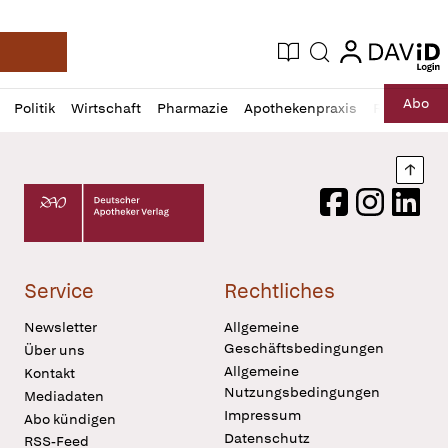
login
login
Aktuelle Ausgabe
Suche
Deutsche Apotheker Zeitung
Profil
Daz
Abo
Politik
Wirtschaft
Pharmazie
Apothekenpraxis
Recht
Sp
öffnen
Pur
Abo
öffnen
Nach
Deutscher Apotheker Verlag Logo
Facebook
Instagram
LinkedI
Service
Rechtliches
Newsletter
Allgemeine
Geschäftsbedingungen
Über uns
Allgemeine
Kontakt
Nutzungsbedingungen
Mediadaten
Impressum
Abo kündigen
Datenschutz
RSS-Feed