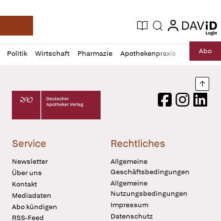
login
login
Aktuelle Ausgabe
Suche
Deutsche Apotheker Zeitung
Profil
Daz
Abo
Politik
Wirtschaft
Pharmazie
Apothekenpraxis
Recht
Sp
öffnen
Pur
Abo
öffnen
Nach
Deutscher Apotheker Verlag Logo
Facebook
Instagram
LinkedI
Service
Rechtliches
Newsletter
Allgemeine
Geschäftsbedingungen
Über uns
Allgemeine
Kontakt
Nutzungsbedingungen
Mediadaten
Impressum
Abo kündigen
Datenschutz
RSS-Feed