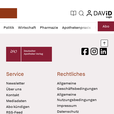
login
login
Aktuelle Ausgabe
Suche
Deutsche Apotheker Zeitung
Profil
Daz
Abo
Politik
Wirtschaft
Pharmazie
Apothekenpraxis
Recht
Sp
öffnen
Pur
Abo
öffnen
Nach
Deutscher Apotheker Verlag Logo
Facebook
Instagram
LinkedI
Service
Rechtliches
Newsletter
Allgemeine
Geschäftsbedingungen
Über uns
Allgemeine
Kontakt
Nutzungsbedingungen
Mediadaten
Impressum
Abo kündigen
Datenschutz
RSS-Feed