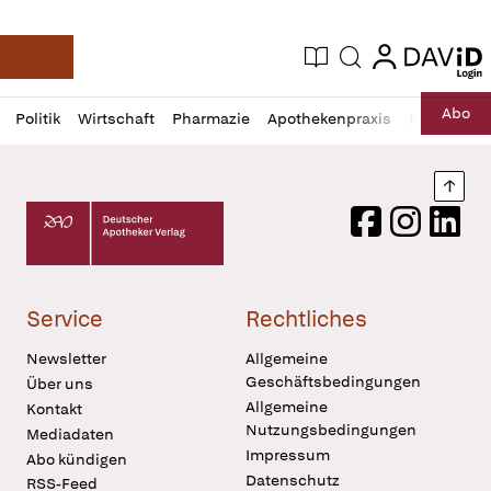
login
login
Aktuelle Ausgabe
Suche
Deutsche Apotheker Zeitung
Profil
Daz
Abo
Politik
Wirtschaft
Pharmazie
Apothekenpraxis
Recht
Sp
öffnen
Pur
Abo
öffnen
Nach
Deutscher Apotheker Verlag Logo
Facebook
Instagram
LinkedI
Service
Rechtliches
Newsletter
Allgemeine
Geschäftsbedingungen
Über uns
Allgemeine
Kontakt
Nutzungsbedingungen
Mediadaten
Impressum
Abo kündigen
Datenschutz
RSS-Feed