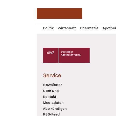
Deutsche Apotheker Ze
Profil
Daz
Politik
Wirtschaft
Pharmazie
Apothe
öffnen
Pur
Abo
öffnen
Deutscher Apotheker Verlag Logo
Service
Newsletter
Über uns
Kontakt
Mediadaten
Abo kündigen
RSS-Feed