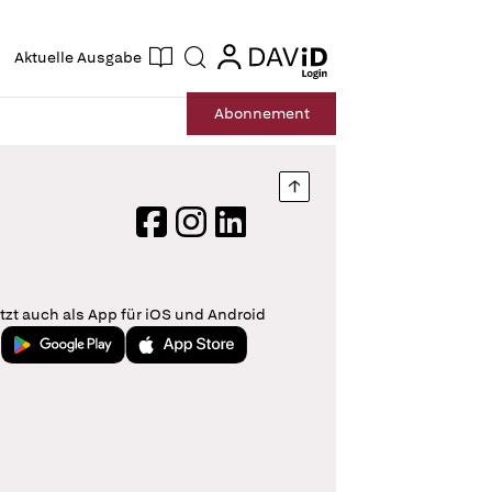
ogin
login
Aktuelle Ausgabe
Suche
Abo
nnement
Nach oben springen
Facebook
Instagram
LinkedIn
tzt auch als App für iOS und Android
Jetzt bei Google Play
Laden im App Store