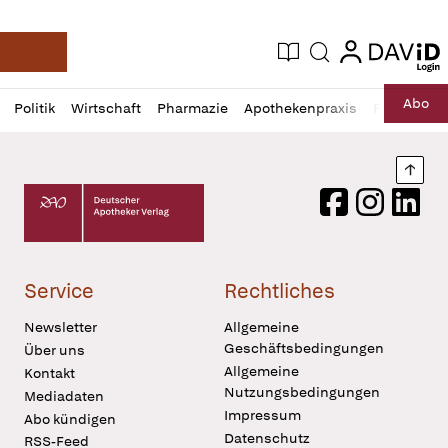
login
login
Aktuelle Ausgabe
Suche
Deutsche Apotheker Zeitung
Profil
Daz
Abo
Politik
Wirtschaft
Pharmazie
Apothekenpraxis
Recht
Sp
öffnen
Pur
Abo
öffnen
Nach
Deutscher Apotheker Verlag Logo
Facebook
Instagram
LinkedI
Service
Rechtliches
Newsletter
Allgemeine
Geschäftsbedingungen
Über uns
Allgemeine
Kontakt
Nutzungsbedingungen
Mediadaten
Impressum
Abo kündigen
Datenschutz
RSS-Feed