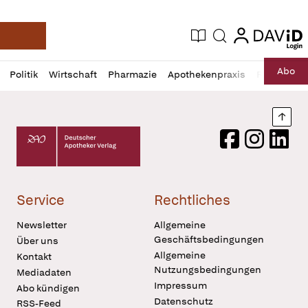
login
login
Aktuelle Ausgabe
Suche
Deutsche Apotheker Zeitung
Profil
Daz
Abo
Politik
Wirtschaft
Pharmazie
Apothekenpraxis
Recht
Sp
öffnen
Pur
Abo
öffnen
Nach
Deutscher Apotheker Verlag Logo
Facebook
Instagram
LinkedI
Service
Rechtliches
Newsletter
Allgemeine
Geschäftsbedingungen
Über uns
Allgemeine
Kontakt
Nutzungsbedingungen
Mediadaten
Impressum
Abo kündigen
Datenschutz
RSS-Feed