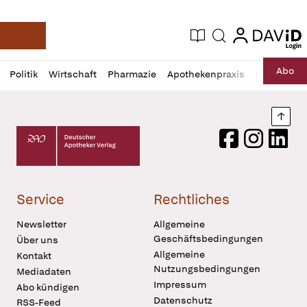
login
login
Aktuelle Ausgabe
Suche
Deutsche Apotheker Zeitung
Profil
Daz
Abo
Politik
Wirtschaft
Pharmazie
Apothekenpraxis
Recht
Sp
öffnen
Pur
Abo
öffnen
Nach
Deutscher Apotheker Verlag Logo
Facebook
Instagram
LinkedI
Service
Rechtliches
Newsletter
Allgemeine
Geschäftsbedingungen
Über uns
Allgemeine
Kontakt
Nutzungsbedingungen
Mediadaten
Impressum
Abo kündigen
Datenschutz
RSS-Feed