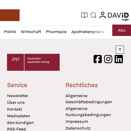
login
login
Aktuelle Ausgabe
Suche
Deutsche Apotheker Zeitung
Profil
Daz
Abo
Politik
Wirtschaft
Pharmazie
Apothekenpraxis
Recht
Sp
öffnen
Pur
Abo
öffnen
Nach
Deutscher Apotheker Verlag Logo
Facebook
Instagram
LinkedI
Service
Rechtliches
Newsletter
Allgemeine
Geschäftsbedingungen
Über uns
Allgemeine
Kontakt
Nutzungsbedingungen
Mediadaten
Impressum
Abo kündigen
Datenschutz
RSS-Feed