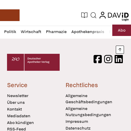
login
login
Aktuelle Ausgabe
Suche
Deutsche Apotheker Zeitung
Profil
Daz
Abo
Politik
Wirtschaft
Pharmazie
Apothekenpraxis
Recht
Sp
öffnen
Pur
Abo
öffnen
Nach
Deutscher Apotheker Verlag Logo
Facebook
Instagram
LinkedI
Service
Rechtliches
Newsletter
Allgemeine
Geschäftsbedingungen
Über uns
Allgemeine
Kontakt
Nutzungsbedingungen
Mediadaten
Impressum
Abo kündigen
Datenschutz
RSS-Feed