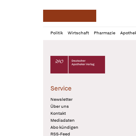
Deutsche Apotheker Ze
Profil
Daz
Politik
Wirtschaft
Pharmazie
Apothe
öffnen
Pur
Abo
öffnen
Deutscher Apotheker Verlag Logo
Service
Newsletter
Über uns
Kontakt
Mediadaten
Abo kündigen
RSS-Feed