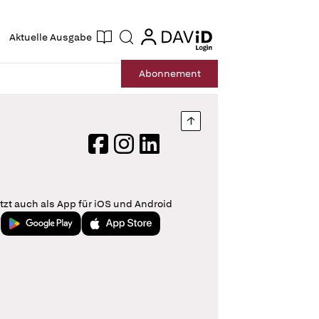
ogin
login
Aktuelle Ausgabe
Suche
Abo
nnement
Nach oben springen
Facebook
Instagram
LinkedIn
tzt auch als App für iOS und Android
Jetzt bei Google Play
Laden im App Store