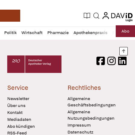
login
login
Aktuelle Ausgabe
Suche
Deutsche Apotheker Zeitung
Profil
Daz
Abo
Politik
Wirtschaft
Pharmazie
Apothekenpraxis
Recht
Sp
öffnen
Pur
Abo
öffnen
Nach
Deutscher Apotheker Verlag Logo
Facebook
Instagram
LinkedI
Service
Rechtliches
Newsletter
Allgemeine
Geschäftsbedingungen
Über uns
Allgemeine
Kontakt
Nutzungsbedingungen
Mediadaten
Impressum
Abo kündigen
Datenschutz
RSS-Feed