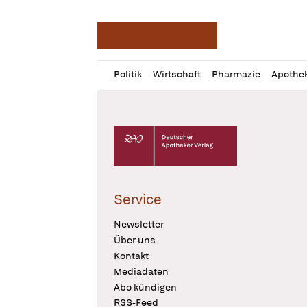
Deutsche Apotheker Ze
Profil
Daz
Politik
Wirtschaft
Pharmazie
Apothe
öffnen
Pur
Abo
öffnen
Deutscher Apotheker Verlag Logo
Service
Newsletter
Über uns
Kontakt
Mediadaten
Abo kündigen
RSS-Feed