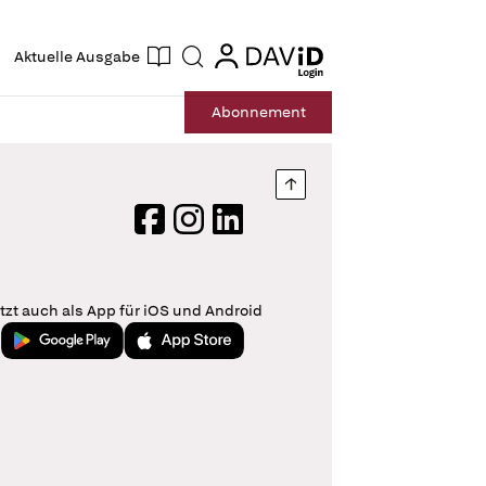
ogin
login
Aktuelle Ausgabe
Suche
Abo
nnement
Nach oben springen
Facebook
Instagram
LinkedIn
tzt auch als App für iOS und Android
Jetzt bei Google Play
Laden im App Store