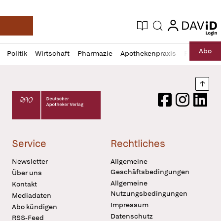
login
login
Aktuelle Ausgabe
Suche
Deutsche Apotheker Zeitung
Profil
Daz
Abo
Politik
Wirtschaft
Pharmazie
Apothekenpraxis
Recht
Sp
öffnen
Pur
Abo
öffnen
Nach
Deutscher Apotheker Verlag Logo
Facebook
Instagram
LinkedI
Service
Rechtliches
Newsletter
Allgemeine
Geschäftsbedingungen
Über uns
Allgemeine
Kontakt
Nutzungsbedingungen
Mediadaten
Impressum
Abo kündigen
Datenschutz
RSS-Feed