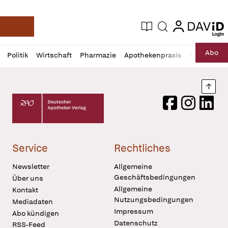
login
login
Aktuelle Ausgabe
Suche
Deutsche Apotheker Zeitung
Profil
Daz
Abo
Politik
Wirtschaft
Pharmazie
Apothekenpraxis
Recht
Sp
öffnen
Pur
Abo
öffnen
Nach
Deutscher Apotheker Verlag Logo
Facebook
Instagram
LinkedI
Service
Rechtliches
Newsletter
Allgemeine
Geschäftsbedingungen
Über uns
Allgemeine
Kontakt
Nutzungsbedingungen
Mediadaten
Impressum
Abo kündigen
Datenschutz
RSS-Feed