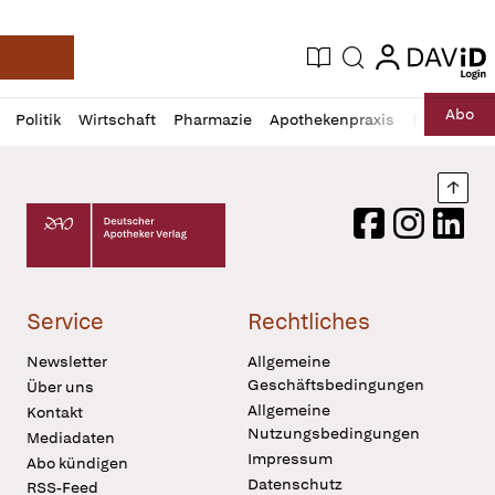
login
login
Aktuelle Ausgabe
Suche
Deutsche Apotheker Zeitung
Profil
Daz
Abo
Politik
Wirtschaft
Pharmazie
Apothekenpraxis
Recht
Sp
öffnen
Pur
Abo
öffnen
Nach
Deutscher Apotheker Verlag Logo
Facebook
Instagram
LinkedI
Service
Rechtliches
Newsletter
Allgemeine
Geschäftsbedingungen
Über uns
Allgemeine
Kontakt
Nutzungsbedingungen
Mediadaten
Impressum
Abo kündigen
Datenschutz
RSS-Feed