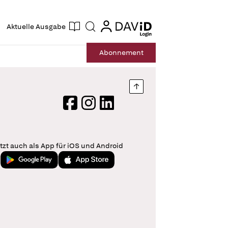
ogin
login
Aktuelle Ausgabe
Suche
Abo
nnement
Nach oben springen
Facebook
Instagram
LinkedIn
tzt auch als App für iOS und Android
Jetzt bei Google Play
Laden im App Store