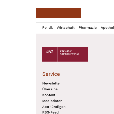
Deutsche Apotheker Ze
Profil
Daz
Politik
Wirtschaft
Pharmazie
Apothe
öffnen
Pur
Abo
öffnen
Deutscher Apotheker Verlag Logo
Service
Newsletter
Über uns
Kontakt
Mediadaten
Abo kündigen
RSS-Feed