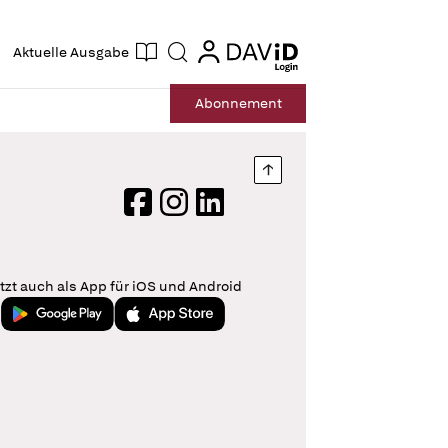
ogin
login
Aktuelle Ausgabe
Suche
Abo
nnement
Nach oben springen
Facebook
Instagram
LinkedIn
tzt auch als App für iOS und Android
Jetzt bei Google Play
Laden im App Store