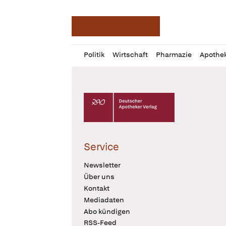
Deutsche Apotheker Ze
Profil
Daz
Politik
Wirtschaft
Pharmazie
Apothe
öffnen
Pur
Abo
öffnen
Deutscher Apotheker Verlag Logo
Service
Newsletter
Über uns
Kontakt
Mediadaten
Abo kündigen
RSS-Feed