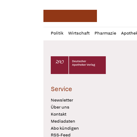
Deutsche Apotheker Ze
Profil
Daz
Politik
Wirtschaft
Pharmazie
Apothe
öffnen
Pur
Abo
öffnen
Deutscher Apotheker Verlag Logo
Service
Newsletter
Über uns
Kontakt
Mediadaten
Abo kündigen
RSS-Feed