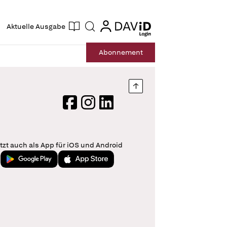
ogin
login
Aktuelle Ausgabe
Suche
Abo
nnement
Nach oben springen
Facebook
Instagram
LinkedIn
tzt auch als App für iOS und Android
Jetzt bei Google Play
Laden im App Store