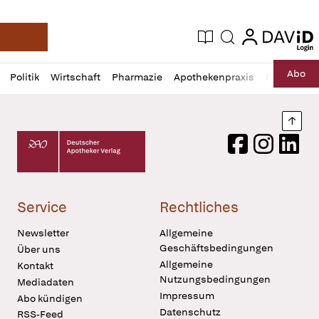
login
login
Aktuelle Ausgabe
Suche
Deutsche Apotheker Zeitung
Profil
Daz
Abo
Politik
Wirtschaft
Pharmazie
Apothekenpraxis
Recht
Sp
öffnen
Pur
Abo
öffnen
Nach
Deutscher Apotheker Verlag Logo
Facebook
Instagram
LinkedI
Service
Rechtliches
Newsletter
Allgemeine
Geschäftsbedingungen
Über uns
Allgemeine
Kontakt
Nutzungsbedingungen
Mediadaten
Impressum
Abo kündigen
Datenschutz
RSS-Feed