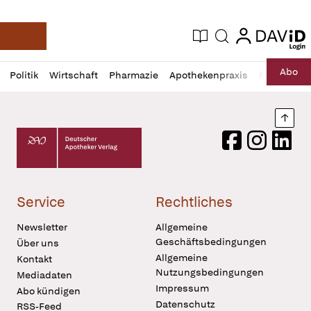
login
login
Aktuelle Ausgabe
Suche
Deutsche Apotheker Zeitung
Profil
Daz
Abo
Politik
Wirtschaft
Pharmazie
Apothekenpraxis
Recht
Sp
öffnen
Pur
Abo
öffnen
Nach
Deutscher Apotheker Verlag Logo
Facebook
Instagram
LinkedI
Service
Rechtliches
Newsletter
Allgemeine
Geschäftsbedingungen
Über uns
Allgemeine
Kontakt
Nutzungsbedingungen
Mediadaten
Impressum
Abo kündigen
Datenschutz
RSS-Feed