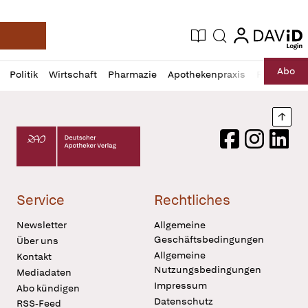
login
login
Aktuelle Ausgabe
Suche
Deutsche Apotheker Zeitung
Profil
Daz
Abo
Politik
Wirtschaft
Pharmazie
Apothekenpraxis
Recht
Sp
öffnen
Pur
Abo
öffnen
Nach
Deutscher Apotheker Verlag Logo
Facebook
Instagram
LinkedI
Service
Rechtliches
Newsletter
Allgemeine
Geschäftsbedingungen
Über uns
Allgemeine
Kontakt
Nutzungsbedingungen
Mediadaten
Impressum
Abo kündigen
Datenschutz
RSS-Feed