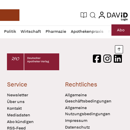
login
login
Aktuelle Ausgabe
Suche
Deutsche Apotheker Zeitung
Profil
Daz
Abo
Politik
Wirtschaft
Pharmazie
Apothekenpraxis
Recht
Sp
öffnen
Pur
Abo
öffnen
Nach
Deutscher Apotheker Verlag Logo
Facebook
Instagram
LinkedI
Service
Rechtliches
Newsletter
Allgemeine
Geschäftsbedingungen
Über uns
Allgemeine
Kontakt
Nutzungsbedingungen
Mediadaten
Impressum
Abo kündigen
Datenschutz
RSS-Feed