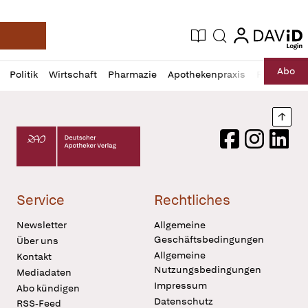
login
login
Aktuelle Ausgabe
Suche
Deutsche Apotheker Zeitung
Profil
Daz
Abo
Politik
Wirtschaft
Pharmazie
Apothekenpraxis
Recht
Sp
öffnen
Pur
Abo
öffnen
Nach
Deutscher Apotheker Verlag Logo
Facebook
Instagram
LinkedI
Service
Rechtliches
Newsletter
Allgemeine
Geschäftsbedingungen
Über uns
Allgemeine
Kontakt
Nutzungsbedingungen
Mediadaten
Impressum
Abo kündigen
Datenschutz
RSS-Feed