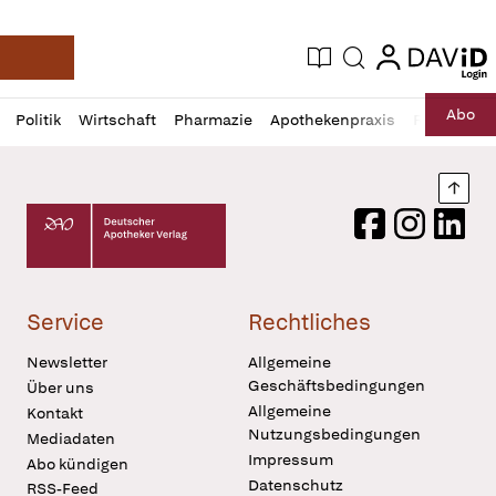
login
login
Aktuelle Ausgabe
Suche
Deutsche Apotheker Zeitung
Profil
Daz
Abo
Politik
Wirtschaft
Pharmazie
Apothekenpraxis
Recht
Sp
öffnen
Pur
Abo
öffnen
Nach
Deutscher Apotheker Verlag Logo
Facebook
Instagram
LinkedI
Service
Rechtliches
Newsletter
Allgemeine
Geschäftsbedingungen
Über uns
Allgemeine
Kontakt
Nutzungsbedingungen
Mediadaten
Impressum
Abo kündigen
Datenschutz
RSS-Feed