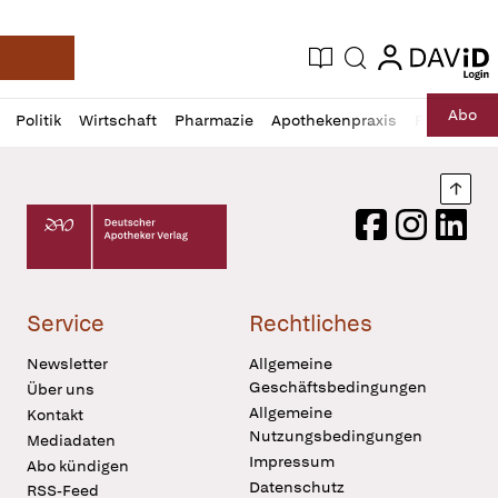
login
login
Aktuelle Ausgabe
Suche
Deutsche Apotheker Zeitung
Profil
Daz
Abo
Politik
Wirtschaft
Pharmazie
Apothekenpraxis
Recht
Sp
öffnen
Pur
Abo
öffnen
Nach
Deutscher Apotheker Verlag Logo
Facebook
Instagram
LinkedI
Service
Rechtliches
Newsletter
Allgemeine
Geschäftsbedingungen
Über uns
Allgemeine
Kontakt
Nutzungsbedingungen
Mediadaten
Impressum
Abo kündigen
Datenschutz
RSS-Feed