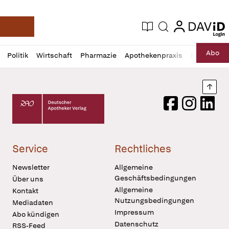
login
login
Aktuelle Ausgabe
Suche
Deutsche Apotheker Zeitung
Profil
Daz
Abo
Politik
Wirtschaft
Pharmazie
Apothekenpraxis
Recht
Sp
öffnen
Pur
Abo
öffnen
Nach
Deutscher Apotheker Verlag Logo
Facebook
Instagram
LinkedI
Service
Rechtliches
Newsletter
Allgemeine
Geschäftsbedingungen
Über uns
Allgemeine
Kontakt
Nutzungsbedingungen
Mediadaten
Impressum
Abo kündigen
Datenschutz
RSS-Feed