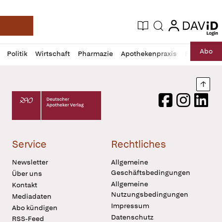
login
login
Aktuelle Ausgabe
Suche
Deutsche Apotheker Zeitung
Profil
Daz
Abo
Politik
Wirtschaft
Pharmazie
Apothekenpraxis
Recht
Sp
öffnen
Pur
Abo
öffnen
Nach
Deutscher Apotheker Verlag Logo
Facebook
Instagram
LinkedI
Service
Rechtliches
Newsletter
Allgemeine
Geschäftsbedingungen
Über uns
Allgemeine
Kontakt
Nutzungsbedingungen
Mediadaten
Impressum
Abo kündigen
Datenschutz
RSS-Feed