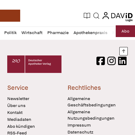
login
login
Aktuelle Ausgabe
Suche
Deutsche Apotheker Zeitung
Profil
Daz
Abo
Politik
Wirtschaft
Pharmazie
Apothekenpraxis
Recht
Sp
öffnen
Pur
Abo
öffnen
Nach
Deutscher Apotheker Verlag Logo
Facebook
Instagram
LinkedI
Service
Rechtliches
Newsletter
Allgemeine
Geschäftsbedingungen
Über uns
Allgemeine
Kontakt
Nutzungsbedingungen
Mediadaten
Impressum
Abo kündigen
Datenschutz
RSS-Feed