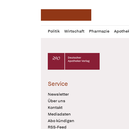
Deutsche Apotheker Ze
Profil
Daz
Politik
Wirtschaft
Pharmazie
Apothe
öffnen
Pur
Abo
öffnen
Deutscher Apotheker Verlag Logo
Service
Newsletter
Über uns
Kontakt
Mediadaten
Abo kündigen
RSS-Feed