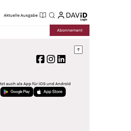
ogin
login
Aktuelle Ausgabe
Suche
Abo
nnement
Nach oben springen
Facebook
Instagram
LinkedIn
tzt auch als App für iOS und Android
Jetzt bei Google Play
Laden im App Store