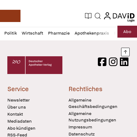
login
login
Aktuelle Ausgabe
Suche
Deutsche Apotheker Zeitung
Profil
Daz
Abo
Politik
Wirtschaft
Pharmazie
Apothekenpraxis
Recht
Sp
öffnen
Pur
Abo
öffnen
Nach
Deutscher Apotheker Verlag Logo
Facebook
Instagram
LinkedI
Service
Rechtliches
Newsletter
Allgemeine
Geschäftsbedingungen
Über uns
Allgemeine
Kontakt
Nutzungsbedingungen
Mediadaten
Impressum
Abo kündigen
Datenschutz
RSS-Feed