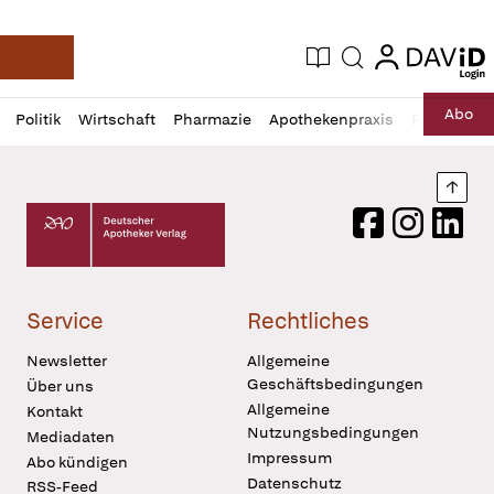
login
login
Aktuelle Ausgabe
Suche
Deutsche Apotheker Zeitung
Profil
Daz
Abo
Politik
Wirtschaft
Pharmazie
Apothekenpraxis
Recht
Sp
öffnen
Pur
Abo
öffnen
Nach
Deutscher Apotheker Verlag Logo
Facebook
Instagram
LinkedI
Service
Rechtliches
Newsletter
Allgemeine
Geschäftsbedingungen
Über uns
Allgemeine
Kontakt
Nutzungsbedingungen
Mediadaten
Impressum
Abo kündigen
Datenschutz
RSS-Feed