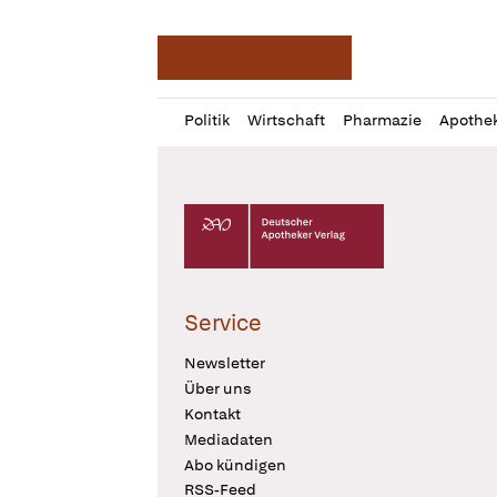
Deutsche Apotheker Ze
Profil
Daz
Politik
Wirtschaft
Pharmazie
Apothe
öffnen
Pur
Abo
öffnen
Deutscher Apotheker Verlag Logo
Service
Newsletter
Über uns
Kontakt
Mediadaten
Abo kündigen
RSS-Feed