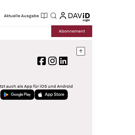
ogin
login
Aktuelle Ausgabe
Suche
Abo
nnement
Nach oben springen
Facebook
Instagram
LinkedIn
tzt auch als App für iOS und Android
Jetzt bei Google Play
Laden im App Store