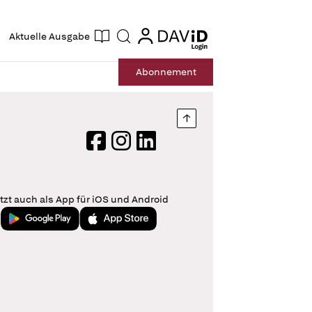
ogin
login
Aktuelle Ausgabe
Suche
Abo
nnement
Nach oben springen
Facebook
Instagram
LinkedIn
tzt auch als App für iOS und Android
Jetzt bei Google Play
Laden im App Store