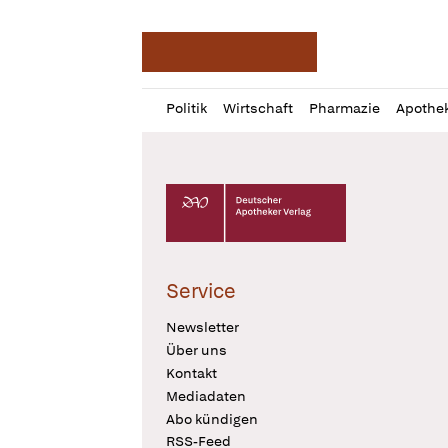
Deutsche Apotheker Ze
Profil
Daz
Politik
Wirtschaft
Pharmazie
Apothe
öffnen
Pur
Abo
öffnen
Deutscher Apotheker Verlag Logo
Service
Newsletter
Über uns
Kontakt
Mediadaten
Abo kündigen
RSS-Feed