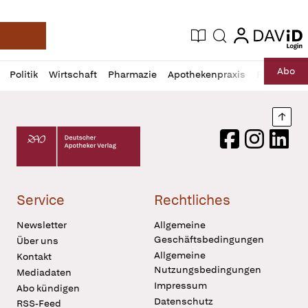
login
login
Aktuelle Ausgabe
Suche
Deutsche Apotheker Zeitung
Profil
Daz
Abo
Politik
Wirtschaft
Pharmazie
Apothekenpraxis
Recht
Sp
öffnen
Pur
Abo
öffnen
Nach
Deutscher Apotheker Verlag Logo
Facebook
Instagram
LinkedI
Service
Rechtliches
Newsletter
Allgemeine
Geschäftsbedingungen
Über uns
Allgemeine
Kontakt
Nutzungsbedingungen
Mediadaten
Impressum
Abo kündigen
Datenschutz
RSS-Feed