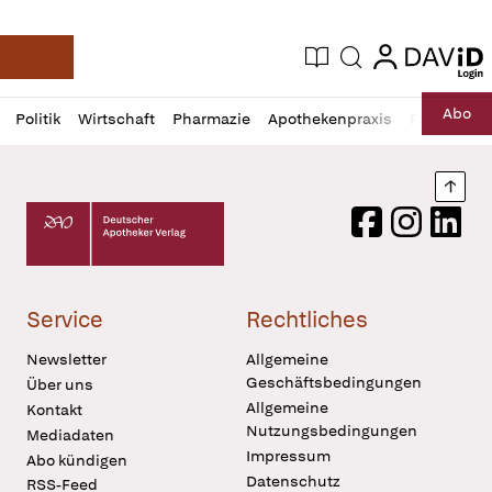
login
login
Aktuelle Ausgabe
Suche
Deutsche Apotheker Zeitung
Profil
Daz
Abo
Politik
Wirtschaft
Pharmazie
Apothekenpraxis
Recht
Sp
öffnen
Pur
Abo
öffnen
Nach
Deutscher Apotheker Verlag Logo
Facebook
Instagram
LinkedI
Service
Rechtliches
Newsletter
Allgemeine
Geschäftsbedingungen
Über uns
Allgemeine
Kontakt
Nutzungsbedingungen
Mediadaten
Impressum
Abo kündigen
Datenschutz
RSS-Feed